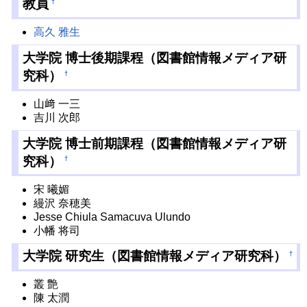
教員
†
高久 雅生
大学院 博士後期課程（図書館情報メディア研
究科）
†
山﨑 一三
吉川 次郎
大学院 博士前期課程（図書館情報メディア研
究科）
†
宋 曦媚
縵沢 奈穂美
Jesse Chiula Samacuva Ulundo
小幡 将司
大学院 研究生（図書館情報メディア研究科）
†
叢 艶
陳 太潤