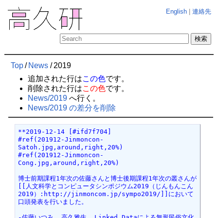
English
|
連絡先
Top
/
News
/
2019
追加された行は
この色
です。
削除された行は
この色
です。
News/2019
へ行く。
News/2019 の差分を削除
**2019-12-14 [#ifd7f704]
#ref(201912-Jinmoncon-
Satoh.jpg,around,right,20%)
#ref(201912-Jinmoncon-
Cong.jpg,around,right,20%)
博士前期課程1年次の佐藤さんと博士後期課程1年次の叢さんが
[[人文科学とコンピュータシンポジウム2019（じんもんこん
2019）:http://jinmoncom.jp/sympo2019/]]において
口頭発表を行いました。
-佐藤いつみ, 高久雅生. Linked Dataによる無形民俗文化