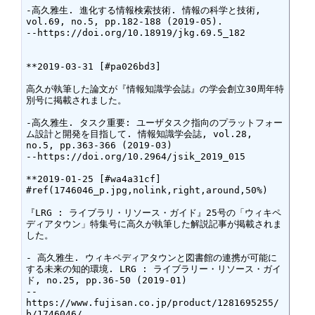
-高久雅生. 進化する情報検索技術. 情報の科学と技術, 
vol.69, no.5, pp.182-188 (2019-05).

--https://doi.org/10.18919/jkg.69.5_182

**2019-03-31 [#pa026bd3]

高久が執筆した論文が『情報知識学会誌』の学会創立30周年特
別号に掲載されました。

-高久雅生. タスク重要: ユーザタスク指向のプラットフォー
ム設計と開発を目指して. 情報知識学会誌, vol.28, 
no.5, pp.363-366 (2019-03)

--https://doi.org/10.2964/jsik_2019_015

**2019-01-25 [#wa4a31cf]

#ref(1746046_p.jpg,nolink,right,around,50%)

『LRG : ライブラリ・リソース・ガイド』25号の「ウィキペ
ディアタウン」特集号に高久が執筆した解説記事が掲載されま
した。

- 高久雅生. ウィキペディアタウンと図書館の連携が可能に
する未来の知的環境. LRG : ライブラリー・リソース・ガイ
ド, no.25, pp.36-50 (2019-01)

-- 
https://www.fujisan.co.jp/product/1281695255/
b/1746046/
