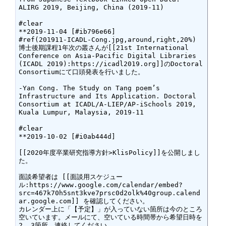
ALIRG 2019, Beijing, China (2019-11)

#clear

**2019-11-04 [#ib796e66]

#ref(201911-ICADL-Cong.jpg,around,right,20%)

博士後期課程1年次の叢さんが[[21st International 
Conference on Asia-Pacific Digital Libraries 
(ICADL 2019):https://icadl2019.org]]のDoctoral 
Consortiumにて口頭発表を行いました。

-Yan Cong. The Study on Tang poem’s 
Infrastructure and Its Application. Doctoral 
Consortium at ICADL/A-LIEP/AP-iSchools 2019, 
Kuala Lumpur, Malaysia, 2019-11

#clear

**2019-10-02 [#i0ab444d]

[[2020年度卒業研究指導方針>KlisPolicy]]を公開しまし
た。

面談希望者は [[面談用スケジュー
ル:https://www.google.com/calendar/embed?
src=467k70h5snt3kve7prsc0d2olk%40group.calend
ar.google.com]] を確認してください。

カレンダー上に「【予定】」が入っていない箇所は今のところ
空いています。メールにて、空いている時間帯から希望日時を
2, 3箇所、連絡してください。
