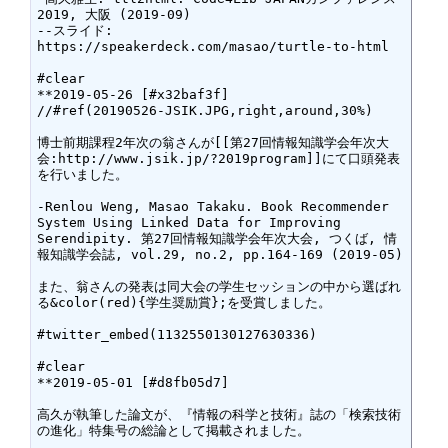
2019, 大阪 (2019-09)

--スライド: 
https://speakerdeck.com/masao/turtle-to-html

#clear

**2019-05-26 [#x32baf3f]

//#ref(20190526-JSIK.JPG,right,around,30%)

博士前期課程2年次の翁さんが[[第27回情報知識学会年次大
会:http://www.jsik.jp/?2019program]]にて口頭発表
を行いました。

-Renlou Weng, Masao Takaku. Book Recommender 
System Using Linked Data for Improving 
Serendipity. 第27回情報知識学会年次大会, つくば, 情
報知識学会誌, vol.29, no.2, pp.164-169 (2019-05)

また、翁さんの発表は同大会の学生セッションの中から選ばれ
る&color(red){学生奨励賞};を受賞しました。

#twitter_embed(1132550130127630336)

#clear

**2019-05-01 [#d8fb05d7]

高久が執筆した論文が、『情報の科学と技術』誌の「検索技術
の進化」特集号の総論として掲載されました。
