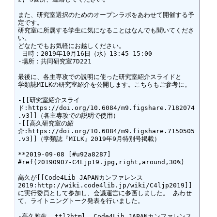
また、研究室選択のためのオープンラボをあわせて開催する予
定です。

研究室に所属する学生に気になることはなんでも聞いてくださ
い。

どなたでもお気軽にお越しください。

-日時：2019年10月16日（水）13:45-15:00

-場所：共同研究室7D221

最後に、各主専攻での説明に使った研究室紹介スライドと

学類誌MILKの研究室紹介を公開します。こちらもご参考に。

-[[研究室紹介スライ
ド:https://doi.org/10.6084/m9.figshare.7182074
.v3]]（各主専攻での説明で使用）

-[[高久研究室の紹
介:https://doi.org/10.6084/m9.figshare.7150505
.v3]]（学類誌『MILK』2019年9月特別号掲載）

**2019-09-08 [#u92a8287]

#ref(20190907-C4Ljp19.jpg,right,around,30%)

高久が[[Code4Lib JAPANカンファレンス
2019:http://wiki.code4lib.jp/wiki/C4ljp2019]]
に実行委員として参加し、会議運営に参画しました。 あわせ
て、ライトニングトーク発表を行いました。

-高久雅生. ttl2html. Code4Lib JAPANカンファレンス