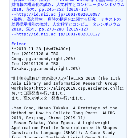
財情報の構造化の試み. 人文科学とコンピュータシンポジウム
2019, 茨木, pp.245-252 (2019-12)
--http://id.nii.ac.jp/1001/00201008/
-叢艶, 高久雅生. 唐詩の構造化に関する研究: テキストの
差異提示機能の検討. 人文科学とコンピュータシンポジウム
2019, 茨木, pp.273-280 (2019-12)
--http://id.nii.ac.jp/1001/00201012/
#clear
**2019-11-28 [#wd7b490c]

#ref(20191128-ALIRG-
Cong.jpg,around,right,20%)

#ref(20191129-ALIRG-
Takaku.jpg,around,right,20%)

博士後期課程1年次の叢さんが[[ALIRG 2019 (The 11th 
Asia Library and Information Research Group 
Workshop):http://alirg2019.csp.escience.cn]]に
おいて口頭発表を行いました。

また、高久がポスター発表を行いました。

-Yan Cong, Masao Takaku. A Prototype of the 
Method on How to Collate Tang Poems. ALIRG 
2019, Beijing, China (2019-11)

-Masao Takaku, Yuka Egusa. A Lightweight 
Application Profile Description with Shapes 
Constraints Language (SHACL): A Case Study 
from Japanese Textbook Linked Open Data. 