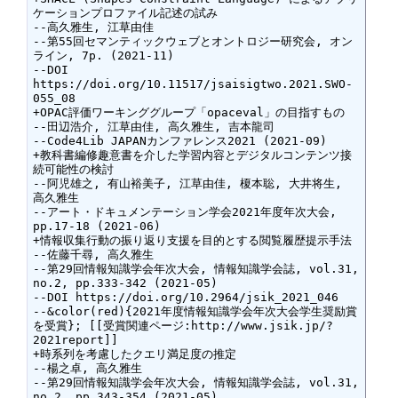
ケーションプロファイル記述の試み

--高久雅生, 江草由佳

--第55回セマンティックウェブとオントロジー研究会, オン
ライン, 7p. (2021-11)

--DOI 
https://doi.org/10.11517/jsaisigtwo.2021.SWO-
055_08

+OPAC評価ワーキンググループ「opaceval」の目指すもの

--田辺浩介, 江草由佳, 高久雅生, 吉本龍司

--Code4Lib JAPANカンファレンス2021 (2021-09)

+教科書編修趣意書を介した学習内容とデジタルコンテンツ接
続可能性の検討

--阿児雄之, 有山裕美子, 江草由佳, 榎本聡, 大井将生, 
高久雅生

--アート・ドキュメンテーション学会2021年度年次大会, 
pp.17-18 (2021-06)

+情報収集行動の振り返り支援を目的とする閲覧履歴提示手法

--佐藤千尋, 高久雅生

--第29回情報知識学会年次大会, 情報知識学会誌, vol.31, 
no.2, pp.333-342 (2021-05)

--DOI https://doi.org/10.2964/jsik_2021_046

--&color(red){2021年度情報知識学会年次大会学生奨励賞
を受賞}; [[受賞関連ページ:http://www.jsik.jp/?
2021report]]

+時系列を考慮したクエリ満足度の推定

--楊之卓, 高久雅生

--第29回情報知識学会年次大会, 情報知識学会誌, vol.31, 
no.2, pp.343-354 (2021-05)
