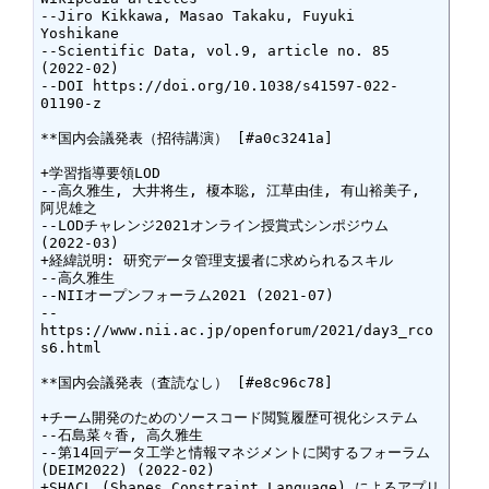
--Jiro Kikkawa, Masao Takaku, Fuyuki 
Yoshikane

--Scientific Data, vol.9, article no. 85 
(2022-02)

--DOI https://doi.org/10.1038/s41597-022-
01190-z

**国内会議発表（招待講演） [#a0c3241a]

+学習指導要領LOD

--高久雅生, 大井将生, 榎本聡, 江草由佳, 有山裕美子, 
阿児雄之

--LODチャレンジ2021オンライン授賞式シンポジウム 
(2022-03)

+経緯説明: 研究データ管理支援者に求められるスキル

--高久雅生

--NIIオープンフォーラム2021 (2021-07)

--
https://www.nii.ac.jp/openforum/2021/day3_rco
s6.html

**国内会議発表（査読なし） [#e8c96c78]

+チーム開発のためのソースコード閲覧履歴可視化システム

--石島菜々香, 高久雅生

--第14回データ工学と情報マネジメントに関するフォーラム 
(DEIM2022) (2022-02)

+SHACL (Shapes Constraint Language) によるアプリ