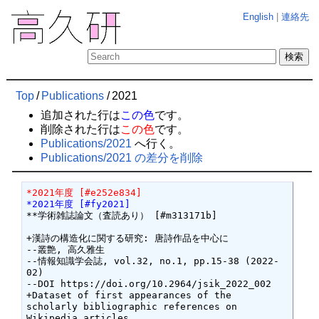
English
|
連絡先
Top
/
Publications
/
2021
追加された行は
この色
です。
削除された行は
この色
です。
Publications/2021
へ行く。
Publications/2021 の差分を削除
*2021年度 [#e252e834]
*2021年度 [#fy2021]
**学術雑誌論文（査読あり） [#m313171b]

+漢詩の構造化に関する研究: 唐詩作品を中心に

--叢艶, 高久雅生

--情報知識学会誌, vol.32, no.1, pp.15-38 (2022-
02)

--DOI https://doi.org/10.2964/jsik_2022_002

+Dataset of first appearances of the 
scholarly bibliographic references on 
Wikipedia articles
