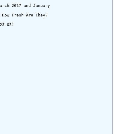
arch 2017 and January 
 How Fresh Are They?

3-03)
