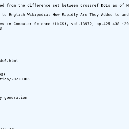
ed from the difference set between Crossref DOIs as of M
 to English Wikipedia: How Rapidly Are They Added to and
es in Computer Science (LNCS), vol.13972, pp.425-438 (202


dc6.html

)

tion/20230306

y generation
