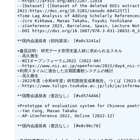
--https://arxiv.org/abs/2207.12018

--[Dataset] [[Dataset of the deleted DOIs extract
2021:https://doi.org/10.5281/zenodo.6841257]]

+Time Lag Analysis of Adding Scholarly References
--Jiro Kikkawa, Masao Takaku, Fuyuki Yoshikane

--iConference 2023, Barcelona, Spain, Lecture Not
--DOI https://doi.org/10.1007/978-3-031-28032-0_33
**国内会議発表（招待講演） [#a0c3241a]

+趣旨説明: 研究データ管理支援人材に求められるスキル

--高久雅生

--NIIオープンフォーラム2022 (2022-06)

--https://www.nii.ac.jp/openforum/2022/day4_nii-r
+利用スタイルに適合した次期図書館システムの検討

--高久雅生

--2022年度（令和4年度）研究開発室成果報告, つくば (2023-03
--https://www.tulips.tsukuba.ac.jp/lib/ja/informa
**国際会議発表（査読なし） [#xd574d46]

+Prototype of evaluation system for Chinese poetr
--Yan Cong, Masao Takaku

--AP-iConference 2022, Online (2022-12)

**国内会議発表（査読なし） [#e8c96c78]
