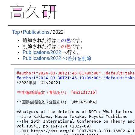
Top
/
Publications
/
2022
追加された行は
この色
です。
削除された行は
この色
です。
Publications/2022
へ行く。
Publications/2022 の差分を削除
#author("2024-03-30T21:45:01+09:00","default:taka
#author("2024-03-30T21:45:13+09:00","default:taka
*2022年度 [#fy2022]

**学術雑誌論文（査読あり） [#m313171b]
**国際会議論文（査読あり） [#f24793b4]

+Analysis of the deletions of DOIs: What factors 
--Jiro Kikkawa, Masao Takaku, Fuyuki Yoshikane

--The 26th International Conference on Theory and
vol.13541, pp.161-174 (2022-09)

--DOI https://doi.org/10.1007/978-3-031-16802-4_13