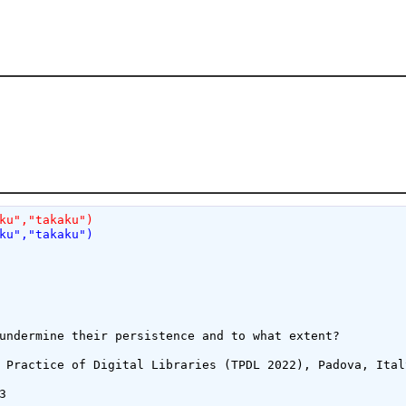
ku","takaku")
ku","takaku")
undermine their persistence and to what extent?

 Practice of Digital Libraries (TPDL 2022), Padova, Ital

