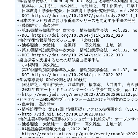
+学習指導要領のLinked Open Data化による学習への利活用に
--榎本聡, 大井将生, 高久雅生, 阿児雄之, 有山裕美子, 江草由
--日本教育工学会研究会, 日本教育工学会研究報告集, vol.2022, no.
--DOI https://doi.org/10.15077/jsetstudy.2022.1_13
+日本のテレビ放送における番組のシリーズを同定する手法の開発

--藤岡雄大, 高久雅生

--第30回情報知識学会年次大会, 情報知識学会誌, vol.32, no.2, 
--DOI https://doi.org/10.2964/jsik_2022_020

+海外学術情報基盤のダッシュボード比較分析

--池谷瑠絵, 大波純一, 金沢輝一, 高久雅生, 山地一禎

--第30回情報知識学会年次大会, 情報知識学会誌, vol.32, no.2, 
--DOI https://doi.org/10.2964/jsik_2022_013

+楽曲探索を支援するための類似楽曲提示手法

--小林恭輔, 高久雅生

--第30回情報知識学会年次大会, 情報知識学会誌, vol.32, no.2, 
--DOI https://doi.org/10.2964/jsik_2022_021

+学習指導要領LODの公開と活用の検討

--阿児雄之, 有山裕美子, 江草由佳, 榎本聡, 大井将生, 高久雅
--2022年度アート・ドキュメンテーション学会年次大会, pp.17-17
--http://www.jads.org/news/2022/JADS2022061112.pdf
+ビデオゲームMOD配布プラットフォームにおける説明文のコンテン
--島村翔, 高久雅生

--情報処理学会 第147回 情報基礎とアクセス技術研究会 (SIG-IFAT)
--http://id.nii.ac.jp/1001/00218916/

+海外主要4学術情報基盤のダッシュボード比較分析: オープンサイ
--池谷瑠絵, 大波純一, 金沢輝一, 高久雅生, 山地一禎

--RA協議会第8回年次大会 (2022-08)

--https://confit.atlas.jp/guide/event/rman8th2022