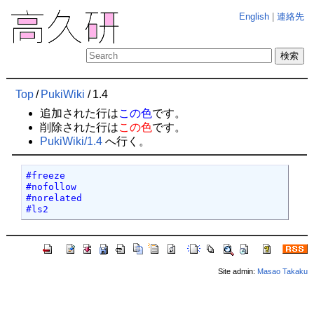
English
|
連絡先
Top
/
PukiWiki
/
1.4
追加された行は
この色
です。
削除された行は
この色
です。
PukiWiki/1.4
へ行く。
#freeze

#nofollow

#norelated

#ls2
Site admin:
Masao Takaku