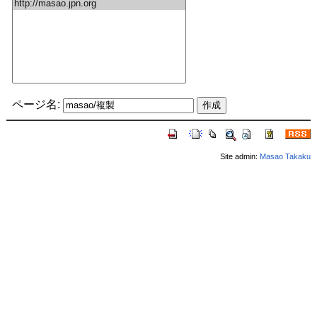
ページ名:
Site admin:
Masao Takaku