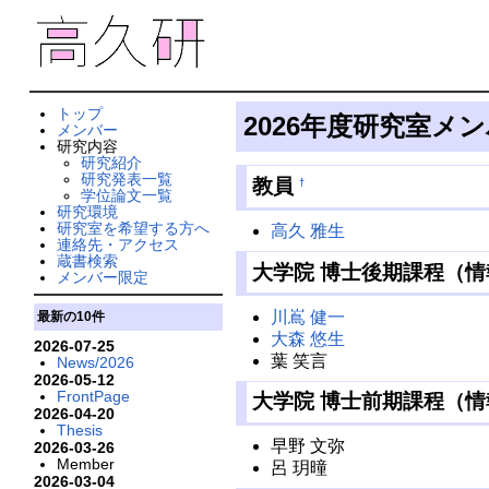
トップ
2026年度研究室メ
メンバー
研究内容
研究紹介
研究発表一覧
教員
†
学位論文一覧
研究環境
研究室を希望する方へ
高久 雅生
連絡先・アクセス
蔵書検索
大学院 博士後期課程（
メンバー限定
川嶌 健一
最新の10件
大森 悠生
2026-07-25
葉 笑言
News/2026
2026-05-12
FrontPage
大学院 博士前期課程（
2026-04-20
Thesis
早野 文弥
2026-03-26
Member
呂 玥曈
2026-03-04